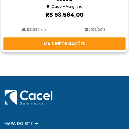
he
Cacel - Varginha
R$ 53.564,00
133.585 km
2012/2013
MAIS INFORMAÇÕES
MAPA DO SITE