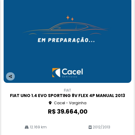
Co
m
FIAT
pa
FIAT UNO 1.4 EVO SPORTING 8V FLEX 4P MANUAL 2013
rtil
Cacel - Varginha
he
R$ 39.664,00
12.169 km
2012/2013