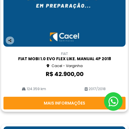
Co
m
FIAT
pa
FIAT MOBI 1.0 EVO FLEX LIKE. MANUAL 4P 2018
rtil
Cacel - Varginha
he
R$ 42.900,00
124.359 km
2017/2018
MAIS INFORMAÇÕES