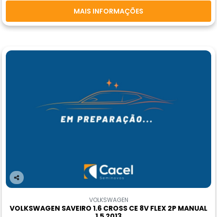
MAIS INFORMAÇÕES
Co
m
VOLKSWAGEN
pa
VOLKSWAGEN SAVEIRO 1.6 CROSS CE 8V FLEX 2P MANUAL
rtil
1.5 2013