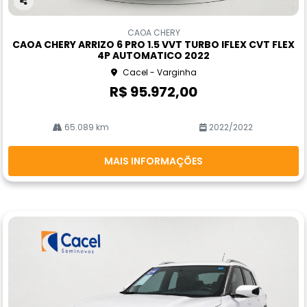
Co
m
CAOA CHERY
pa
CAOA CHERY ARRIZO 6 PRO 1.5 VVT TURBO IFLEX CVT FLEX
rtil
4P AUTOMATICO 2022
he
Cacel - Varginha
R$ 95.972,00
65.089 km
2022/2022
MAIS INFORMAÇÕES