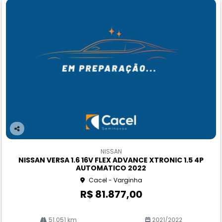
Co
m
NISSAN
pa
NISSAN VERSA 1.6 16V FLEX ADVANCE XTRONIC 1.5 4P
rtil
AUTOMATICO 2022
he
Cacel - Varginha
R$ 81.877,00
51.051 km
2021/2022