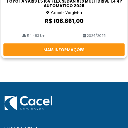
TOYOTA YARIS 1.5 16V FLEX SEDAN XLS MULTIDRIVE 1.4 4P
rtil
AUTOMATICO 2025
he
Cacel - Varginha
R$ 108.861,00
54.483 km
2024/2025
MAIS INFORMAÇÕES