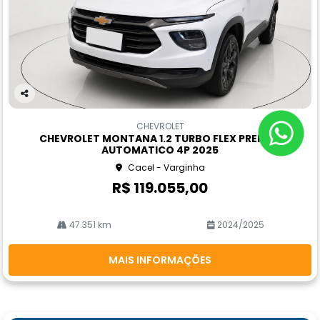
Co
m
CHEVROLET
pa
CHEVROLET MONTANA 1.2 TURBO FLEX PREMIER
rtil
AUTOMATICO 4P 2025
he
Cacel - Varginha
R$ 119.055,00
47.351 km
2024/2025
MAIS INFORMAÇÕES