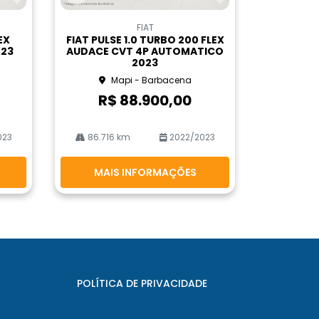
Co
m
FIAT
pa
EX
FIAT PULSE 1.0 TURBO 200 FLEX
rtil
023
AUDACE CVT 4P AUTOMATICO
he
2023
Mapi - Barbacena
R$ 88.900,00
023
86.716 km
2022/2023
MAIS INFORMAÇÕES
POLÍTICA DE PRIVACIDADE