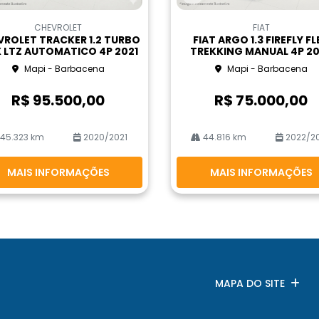
Co
m
CHEVROLET
FIAT
pa
VROLET TRACKER 1.2 TURBO
FIAT ARGO 1.3 FIREFLY FL
rtil
X LTZ AUTOMATICO 4P 2021
TREKKING MANUAL 4P 2
he
Mapi - Barbacena
Mapi - Barbacena
R$ 95.500,00
R$ 75.000,00
45.323 km
2020/2021
44.816 km
2022/2
MAIS INFORMAÇÕES
MAIS INFORMAÇÕES
MAPA DO SITE