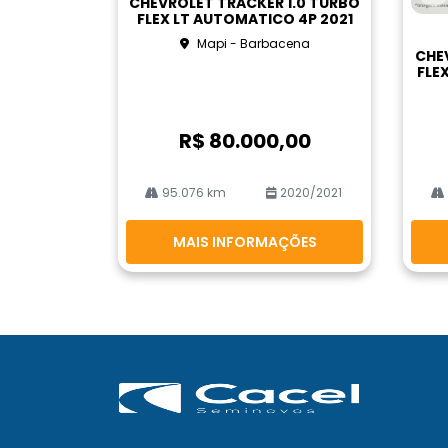
CHEVROLET TRACKER 1.0 TURBO
Co
rtil
FLEX LT AUTOMATICO 4P 2021
m
he
Mapi - Barbacena
pa
CHE
rtil
FLE
he
R$ 80.000,00
95.076 km
2020/2021
MAIS INFORMAÇÕES