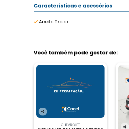
Características e acessórios
Aceito Troca
Você também pode gostar de:
Co
m
CHEVROLET
pa