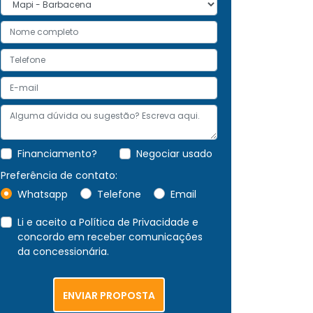
Financiamento?
Negociar usado
Preferência de contato:
Whatsapp
Telefone
Email
Li e aceito a
Política de Privacidade
e
concordo em receber comunicações
da concessionária.
ENVIAR PROPOSTA