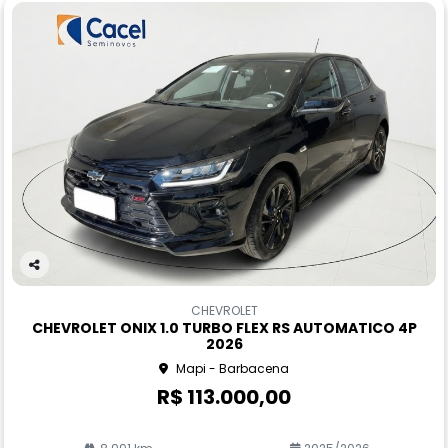
Co
m
CHEVROLET
pa
CHEVROLET ONIX 1.0 TURBO FLEX RS AUTOMATICO 4P
rtil
2026
he
Mapi - Barbacena
R$ 113.000,00