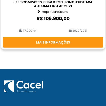
JEEP COMPASS 2.0 16V DIESEL LONGITUDE 4X4
rtil
AUTOMATICO 4P 2021
he
Mapi - Barbacena
R$ 106.900,00
77.200 km
2020/2021
MAIS INFORMAÇÕES