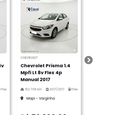
CHEVROLET
templates.te
6v
Chevrolet Prisma 1.4
Mpfi Lt 8v Flex 4p
Manual 2017
Flex
152.708 km
2017/2017
Flex
Mapi - Varginha