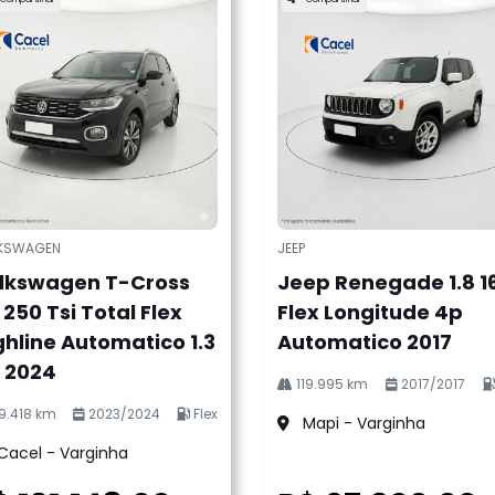
KSWAGEN
JEEP
l.texts.control_prev
lkswagen T-Cross
Jeep Renegade 1.8 1
4 250 Tsi Total Flex
Flex Longitude 4p
ghline Automatico 1.3
Automatico 2017
 2024
119.995 km
2017/2017
9.418 km
2023/2024
Flex
Mapi - Varginha
Cacel - Varginha