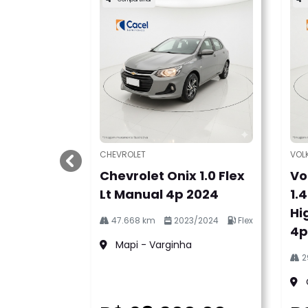
CHEVROLET
VOL
templates.template-01.components.carouse
Chevrolet Onix 1.0 Flex
Vo
Lt Manual 4p 2024
1.
Hi
47.668 km
2023/2024
Flex
4p
Mapi - Varginha
2