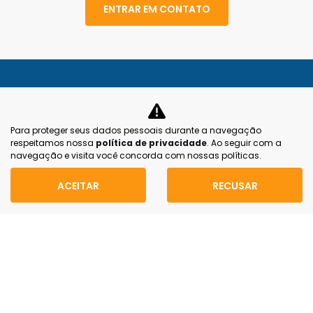
ENTRAR EM CONTATO
Para proteger seus dados pessoais durante a navegação
respeitamos nossa
política de privacidade
. Ao seguir com a
navegação e visita você concorda com nossas políticas.
MAPA DO SITE
ACEITAR
RECUSAR
POLÍTICA DE PRIVACIDADE
CACEL COMERCIO DE AUTOMOVEIS CENTRAL LTDA
CNPJ: 24.731.978/0006-04