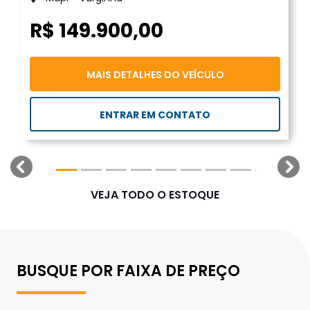
R$ 149.900,00
MAIS DETALHES DO VEÍCULO
ENTRAR EM CONTATO
templates.template-01.components.carousel.texts.
tem
VEJA TODO O ESTOQUE
BUSQUE POR FAIXA DE PREÇO