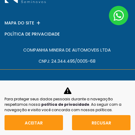
MAPA DO SITE
POLÍTICA DE PRIVACIDADE
COMPANHIA MINEIRA DE AUTOMOVEIS LTDA
CNPJ: 24.344.495/0005-68
Para proteger seus dados pessoais durante a navegação
No trânsito, enxergar o outro salva
respeitamos nossa
política de privacidade
. Ao seguir com a
vidas.
navegação e visita você concorda com nossas políticas.
ACEITAR
RECUSAR
Desenvolvido pela DEALERSPACE ® Direitos Reservados.