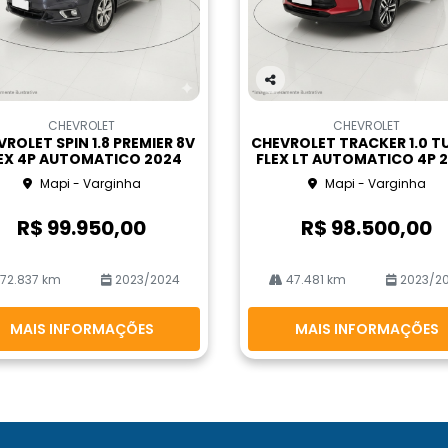
Co
m
CHEVROLET
CHEVROLET
pa
ROLET SPIN 1.8 PREMIER 8V
CHEVROLET TRACKER 1.0 T
rtil
EX 4P AUTOMATICO 2024
FLEX LT AUTOMATICO 4P 
he
Mapi - Varginha
Mapi - Varginha
R$ 99.950,00
R$ 98.500,00
72.837 km
2023/2024
47.481 km
2023/2
MAIS INFORMAÇÕES
MAIS INFORMAÇÕES