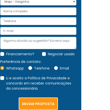
Financiamento?
Negociar usado
Preferência de contato:
Whatsapp
Telefone
Email
Li e aceito a
Política de Privacidade
e
concordo em receber comunicações
da concessionária.
ENVIAR PROPOSTA