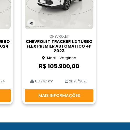
Co
m
CHEVROLET
pa
URBO
CHEVROLET TRACKER 1.2 TURBO
rtil
2024
FLEX PREMIER AUTOMATICO 4P
he
2023
Mapi - Varginha
R$ 105.900,00
024
88.247 km
2023/2023
MAIS INFORMAÇÕES