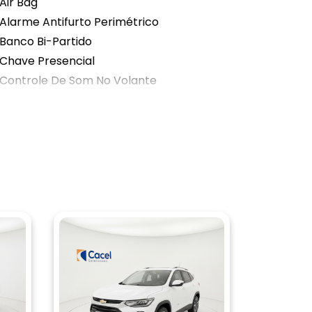
Air Bag
Alarme Antifurto Perimétrico
Banco Bi-Partido
Chave Presencial
Controle De Som No Volante