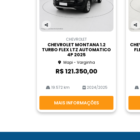
Co
Co
m
m
CHEVROLET
pa
pa
CHEVROLET MONTANA 1.2
CHEV
rtil
rtil
TURBO FLEX LTZ AUTOMATICO
FL
he
he
4P 2025
Mapi - Varginha
R$ 121.350,00
19.572 km
2024/2025
MAIS INFORMAÇÕES