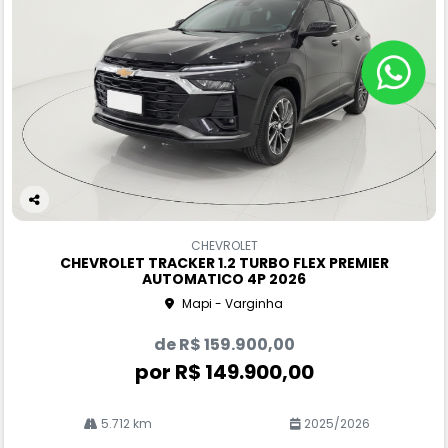
Co
m
CHEVROLET
pa
CHEVROLET TRACKER 1.2 TURBO FLEX PREMIER
rtil
AUTOMATICO 4P 2026
he
Mapi - Varginha
de R$ 159.900,00
por R$ 149.900,00
5.712 km
2025/2026