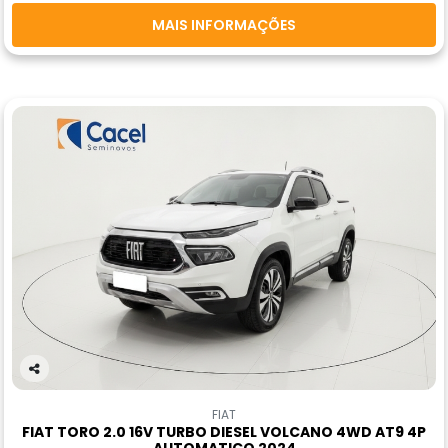
MAIS INFORMAÇÕES
Co
m
FIAT
pa
FIAT TORO 2.0 16V TURBO DIESEL VOLCANO 4WD AT9 4P
rtil
AUTOMATICO 2024