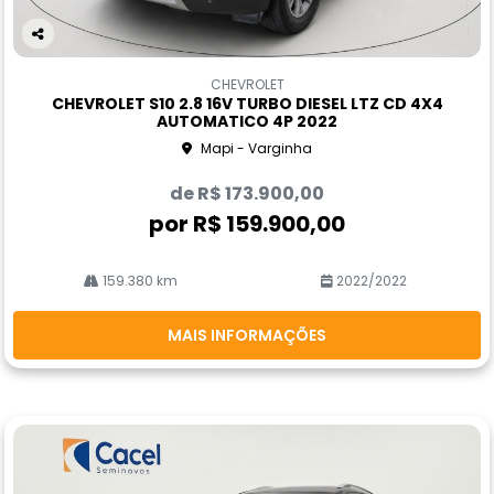
Co
m
CHEVROLET
pa
CHEVROLET S10 2.8 16V TURBO DIESEL LTZ CD 4X4
rtil
AUTOMATICO 4P 2022
he
Mapi - Varginha
de R$ 173.900,00
por R$ 159.900,00
159.380 km
2022/2022
MAIS INFORMAÇÕES