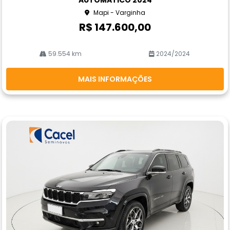
he
Mapi - Varginha
R$ 147.600,00
59.554 km
2024/2024
MAIS INFORMAÇÕES