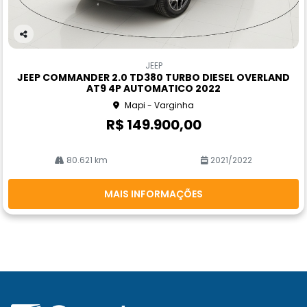
Co
m
JEEP
pa
JEEP COMMANDER 2.0 TD380 TURBO DIESEL OVERLAND
rtil
AT9 4P AUTOMATICO 2022
he
Mapi - Varginha
R$ 149.900,00
80.621 km
2021/2022
MAIS INFORMAÇÕES