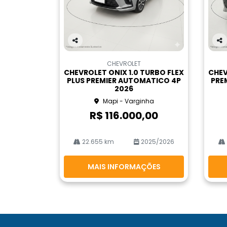
Co
Co
m
m
CHEVROLET
pa
pa
CHEVROLET ONIX 1.0 TURBO FLEX
CHEV
rtil
rtil
PLUS PREMIER AUTOMATICO 4P
PRE
he
he
2026
Mapi - Varginha
R$ 116.000,00
22.655 km
2025/2026
MAIS INFORMAÇÕES