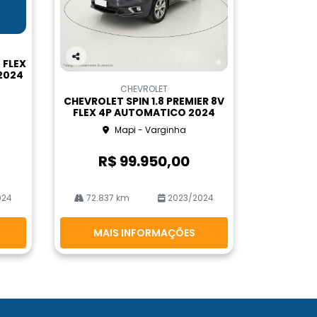
 FLEX
Co
2024
m
CHEVROLET
pa
CHEVROLET SPIN 1.8 PREMIER 8V
rtil
FLEX 4P AUTOMATICO 2024
he
Mapi - Varginha
R$ 99.950,00
024
72.837 km
2023/2024
MAIS INFORMAÇÕES