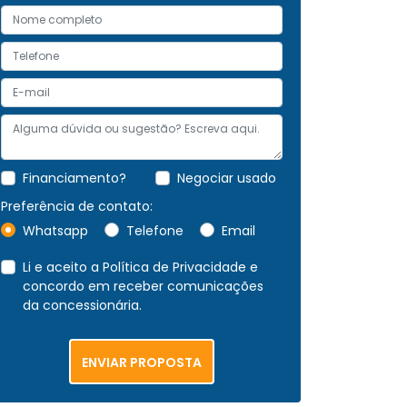
Financiamento?
Negociar usado
Preferência de contato:
Whatsapp
Telefone
Email
Li e aceito a
Política de Privacidade
e
concordo em receber comunicações
da concessionária.
ENVIAR PROPOSTA