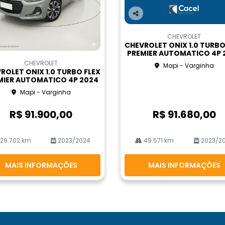
Co
m
CHEVROLET
pa
CHEVROLET ONIX 1.0 TURBO
rtil
PREMIER AUTOMATICO 4P 
he
CHEVROLET
Mapi - Varginha
ROLET ONIX 1.0 TURBO FLEX
MIER AUTOMATICO 4P 2024
Mapi - Varginha
R$ 91.900,00
R$ 91.680,00
29.702 km
2023/2024
49.571 km
2023/2
MAIS INFORMAÇÕES
MAIS INFORMAÇÕES